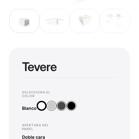
Tevere
SELECCIONA EL
COLOR
Plata
Antracita
Negro
Blanco
Blanco
APERTURA DEL
PANEL
Doble cara