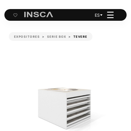
☰
ES
Cart
EXPOSITORES
SERIE BOX
TEVERE