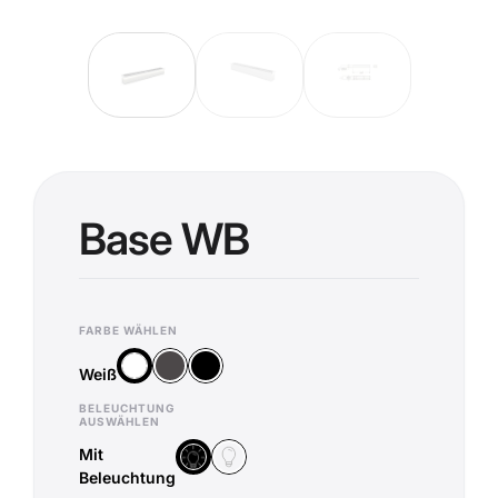
Base WB
FARBE WÄHLEN
Anthrazit
Schwarz
Weiß
Weiß
BELEUCHTUNG
AUSWÄHLEN
Mit
Ohne Beleuchtung
Mit Beleuchtung
Beleuchtung