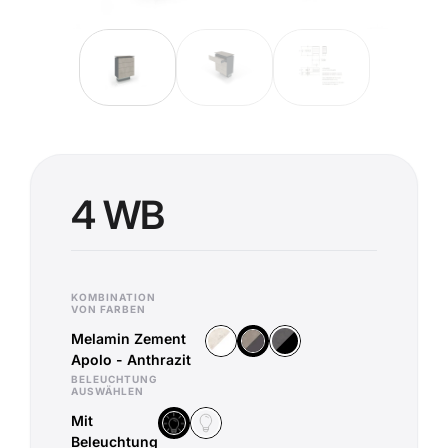
4 WB
KOMBINATION
VON FARBEN
Melamin Zement
Melamin Chromix Weiß - Weiß
Melamin Corona Basalt - Sc
Melamin Zement Apolo - Anthrazi
Apolo - Anthrazit
BELEUCHTUNG
AUSWÄHLEN
Mit
Ohne Beleuchtung
Mit Beleuchtung
Beleuchtung