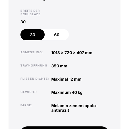
BREITE DER
SCHUBLADE
30
30
60
30
60
1013 x 720 x 407 mm
ABMESSUNG
350 mm
TRAY-ÖFFNUNG
maximal 12 mm
FLIESEN DICHTE
maximum 40 kg
GEWICHT
melamin zement apolo-
FARBE
anthrazit