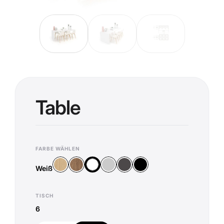
Table
FARBE WÄHLEN
Holz Vicenza
Holz Old Oak
Silber
Anthrazit
Schwarz
Weiß
Weiß
TISCH
6