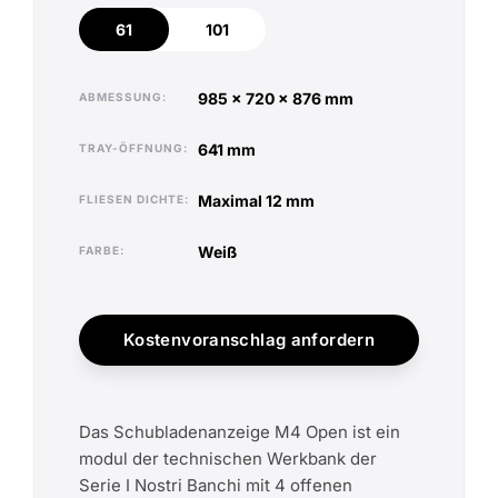
61
101
61
101
985 x 720 x 876 mm
ABMESSUNG
641 mm
TRAY-ÖFFNUNG
maximal 12 mm
FLIESEN DICHTE
weiß
FARBE
Kostenvoranschlag anfordern
Das Schubladenanzeige M4 Open ist ein
modul der technischen Werkbank der
Serie I Nostri Banchi mit 4 offenen