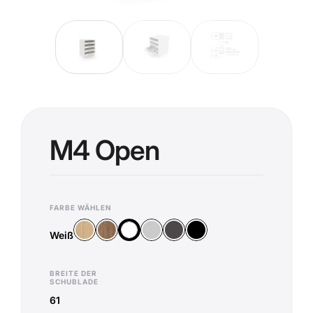
M4 Open
FARBE WÄHLEN
Holz Vicenza
Holz Old Oak
Silber
Anthrazit
Schwarz
Weiß
Weiß
BREITE DER
SCHUBLADE
61