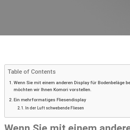
Table of Contents
Wenn Sie mit einem anderen Display für Bodenbeläge 
Home
möchten wir Ihnen Komori vorstellen.
I.RIS
Ein mehrformatiges Fliesendisplay
Über
In der Luft schwebende Fliesen
uns
Displays
Wenn Sie mit einem andere