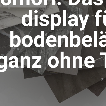
display f
bodenbel
ganz ohne 