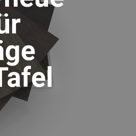
ür
äge
Tafel