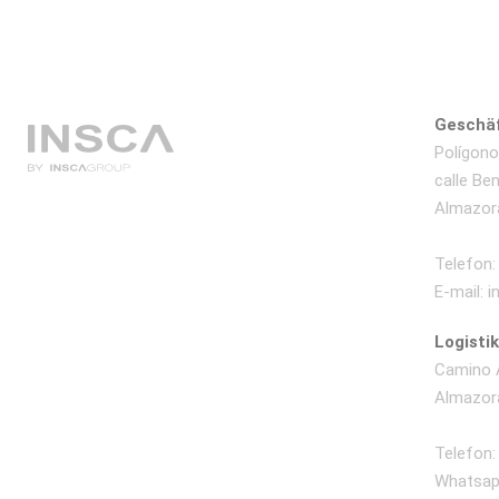
Geschäf
Polígono 
calle Be
Almazora
Telefon:
E-mail: 
Logisti
Camino A
Almazora
Telefon:
Whatsap