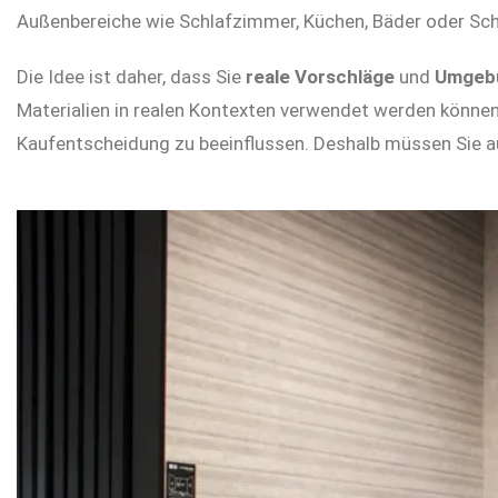
Home
Außenbereiche wie Schlafzimmer, Küchen, Bäder oder Sc
I.RIS
Die Idee ist daher, dass Sie
reale Vorschläge
und
Umgebu
Über
Materialien in realen Kontexten verwendet werden können.
uns
Kaufentscheidung zu beeinflussen. Deshalb müssen Sie a
Displays
Showrooms
Aktuelles
Kontakt