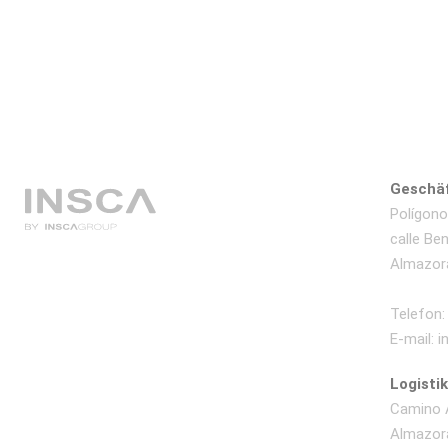
Geschäf
Polígono 
calle Be
Almazora
Telefon:
E-mail: 
Logisti
Camino A
Almazora