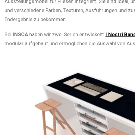
Ausstellungsmöbel für Fliesen integriert. Sie sind idea
und verschiedene Farben, Texturen, Ausführungen und zus
Endergebnis zu bekommen.
Bei
INSCA
haben wir zwei Serien entwickelt:
I Nostri Ban
Home
modular aufgebaut und ermöglichen die Auswahl von Au
I.RIS
Über
uns
Displays
Showrooms
Aktuelles
Kontakt