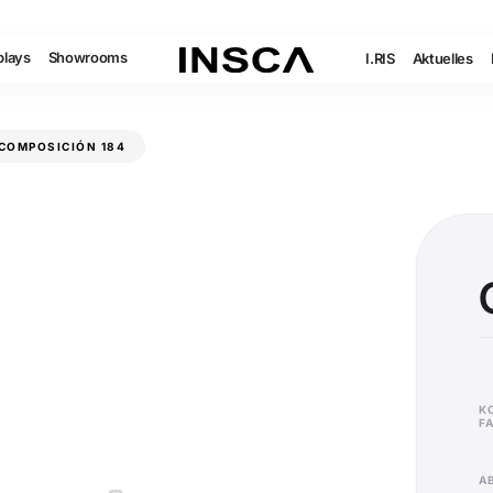
plays
Showrooms
I.RIS
Aktuelles
COMPOSICIÓN 184
K
F