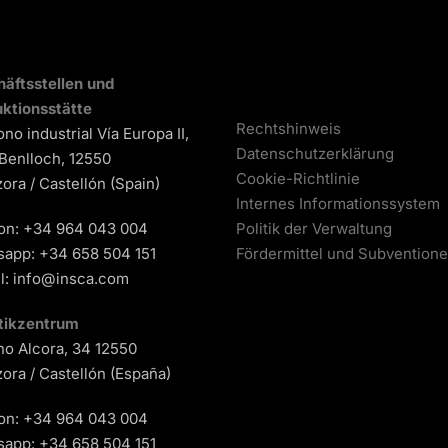
äftsstellen und
ktionsstätte
Rechtshinweis
ono industrial Vía Europa II,
Datenschutzerklärung
 Benlloch, 12550
Cookie-Richtlinie
ora / Castellón (Spain)
Internes Informationssystem
on:
+34 964 043 004
Politik der Verwaltung
sapp:
+34 658 504 151
Fördermittel und Subvention
l:
info@insca.com
tikzentrum
o Alcora, 34 12550
ora / Castellón (España)
on:
+34 964 043 004
sapp:
+34 658 504 151