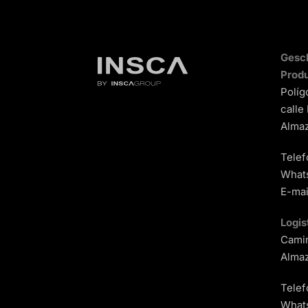
Gesch
Produ
Políg
calle
Almaz
Telef
What
E-mai
Logis
Camin
Almaz
Telef
What