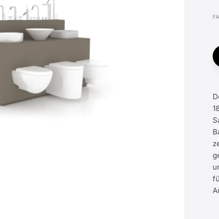
F
D
1
S
B
z
g
u
f
A