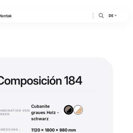
DE
Kontak
Composición 184
Cubanite
Holz Vicenza - Weiß
Cubanite graues Holz - schwarz
OMBINATION VON
graues Holz -
ARBEN
schwarz
1120 x 1800 x 980 mm
ABMESSUNG