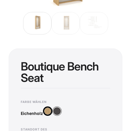
Boutique Bench
Seat
FARBE WÄHLEN
Anthrazit
Eichenholz
Eichenholz
STANDORT DES