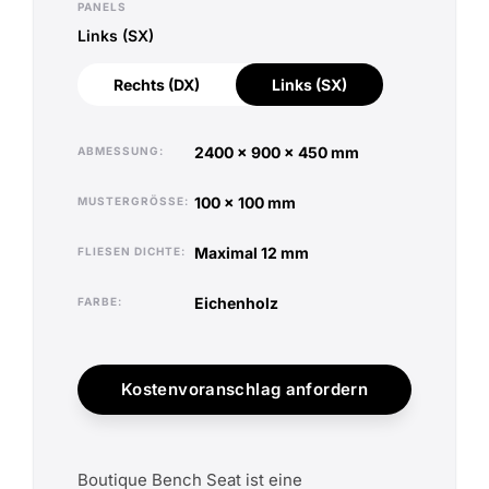
PANELS
Links (SX)
Rechts (DX)
Links (SX)
Rechts (DX)
Links (SX)
2400 x 900 x 450 mm
ABMESSUNG
100 x 100 mm
MUSTERGRÖSSE
maximal 12 mm
FLIESEN DICHTE
eichenholz
FARBE
Kostenvoranschlag anfordern
Boutique Bench Seat ist eine