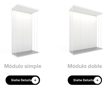
Módulo simple
Módulo doble
Siehe Details
Siehe Details