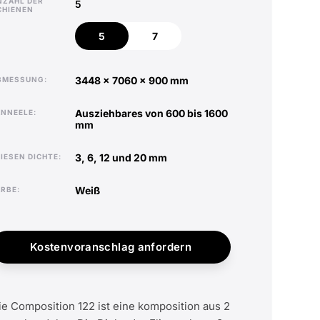
NZAHL DER
5
CHIENEN
5
7
5
7
3448 x 7060 x 900 mm
ABMESSUNG
ausziehbares von 600 bis 1600
ANNEELE
mm
3, 6, 12 und 20 mm
FLIESEN DICHTE
weiß
ARBE
Kostenvoranschlag anfordern
ie Composition 122 ist eine komposition aus 2