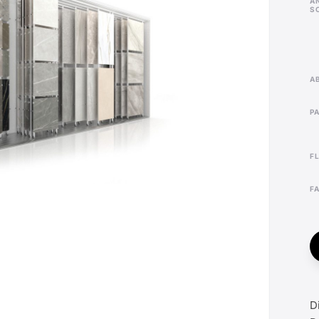
A
S
P
F
D