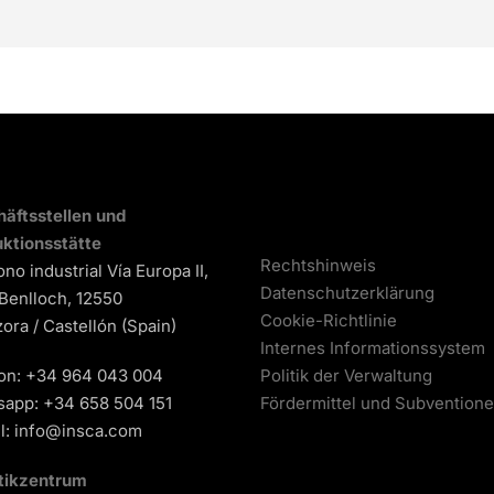
äftsstellen und
ktionsstätte
Rechtshinweis
ono industrial Vía Europa II,
Datenschutzerklärung
 Benlloch, 12550
Cookie-Richtlinie
ora / Castellón (Spain)
Internes Informationssystem
on:
+34 964 043 004
Politik der Verwaltung
sapp:
+34 658 504 151
Fördermittel und Subvention
l:
info@insca.com
tikzentrum