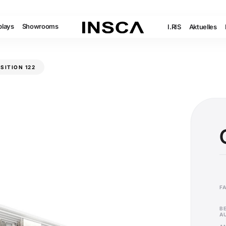
plays
Showrooms
I.RIS
Aktuelles
SITION 122
F
B
A