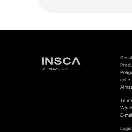
Gesch
Produ
Políg
calle
Almaz
Telef
What
E-mai
Logis