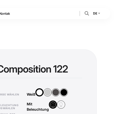
DE
Kontak
Composition 122
Silber
Anthrazit
Schwarz
Weiß
Weiß
ARBE WÄHLEN
Mit
Ohne Beleuchtung
Mit Beleuchtung
ELEUCHTUNG
USWÄHLEN
Beleuchtung