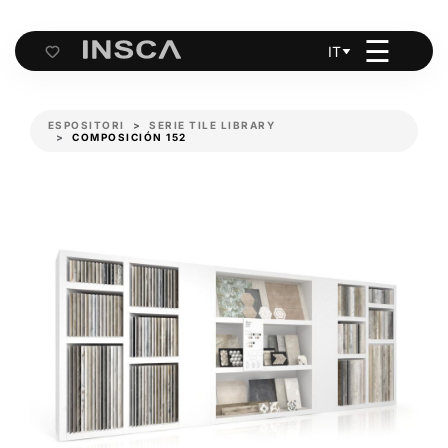
☰
IT
Cart
ESPOSITORI
SERIE TILE LIBRARY
COMPOSICIÓN 152