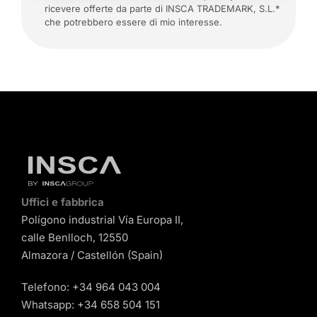
ricevere offerte da parte di INSCA TRADEMARK, S.L.*
che potrebbero essere di mio interesse.
Uffici e fabbrica
Polígono industrial Vía Europa II,
calle Benlloch, 12550
Almazora / Castellón (Spain)
Telefono:
+34 964 043 004
Whatsapp:
+34 658 504 151