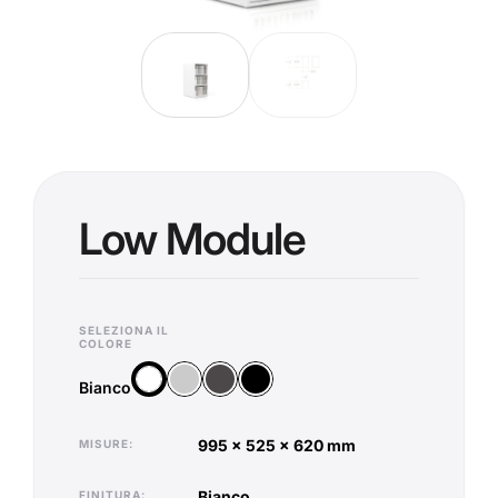
Low Module
SELEZIONA IL
COLORE
Argento
Antracite
Nero
Bianco
Bianco
995 x 525 x 620 mm
MISURE
bianco
FINITURA