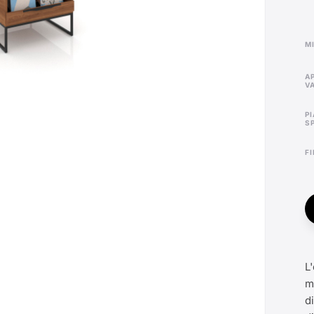
APERTURA
V
PIASTRELLE
S
L
m
di