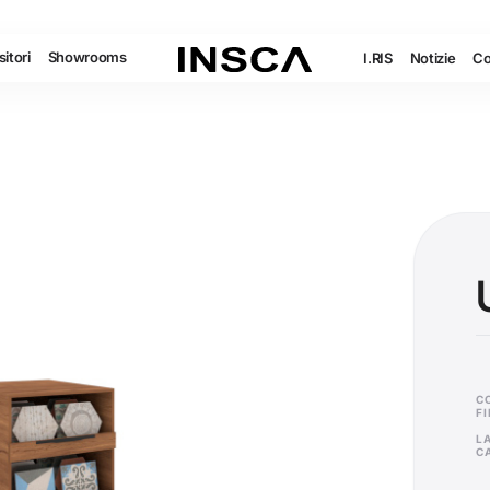
itori
Showrooms
I.RIS
Notizie
Co
C
F
L
C