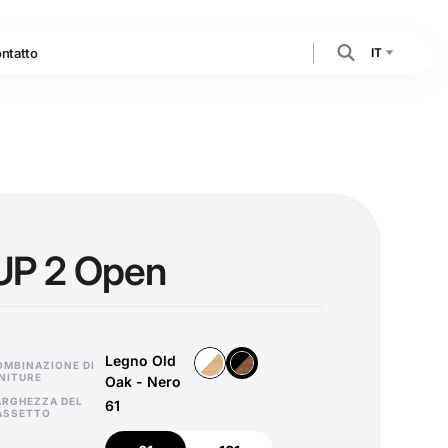
IT
ntatto
UP 2 Open
Legno Old
Legno Vicenza - Bianco
Legno Old Oak - Nero
OMBINAZIONE DI
INITURE
Oak - Nero
ARGHEZZA DEL
61
ASSETTO
61
101