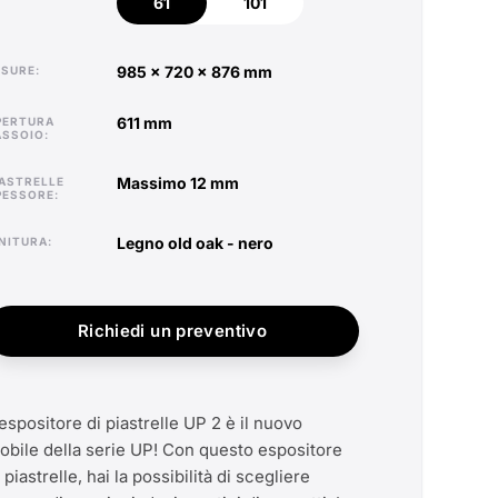
61
101
985 x 720 x 876 mm
MISURE
611 mm
ASSOIO
massimo 12 mm
PESSORE
legno old oak - nero
FINITURA
Richiedi un preventivo
'espositore di piastrelle UP 2 è il nuovo
obile della serie UP! Con questo espositore
 piastrelle, hai la possibilità di scegliere