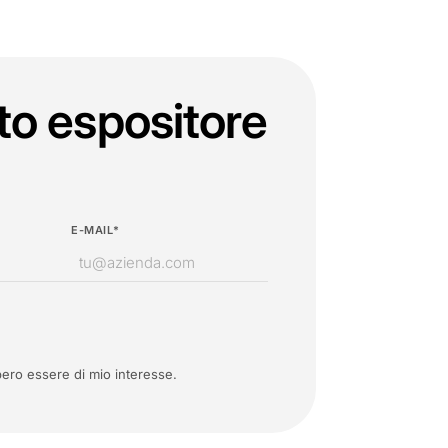
to espositore
E-MAIL*
ero essere di mio interesse.