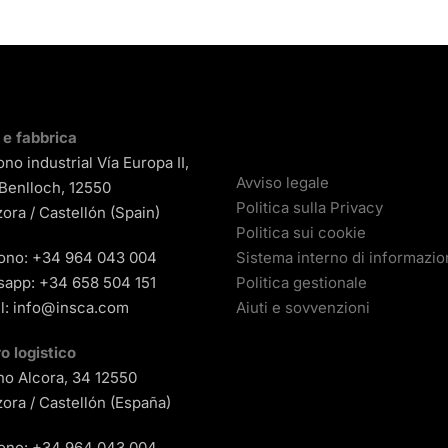
i e fabbrica
ono industrial Vía Europa II,
Avviso legale
 Benlloch, 12550
Politica sulla Privacy
ora / Castellón (Spain)
Politica sui cookie
ono:
+34 964 043 004
Sistema interno di informazi
sapp:
+34 658 504 151
Politica gestionale
l:
info@insca.com
Aiuti e sovvenzioni
o logistico
o Alcora, 34 12550
ora / Castellón (España)
ono:
+34 964 043 004