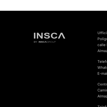
Uffic
Políg
calle
Almaz
Telef
What
E-mai
Centr
Camin
Almaz
Telef