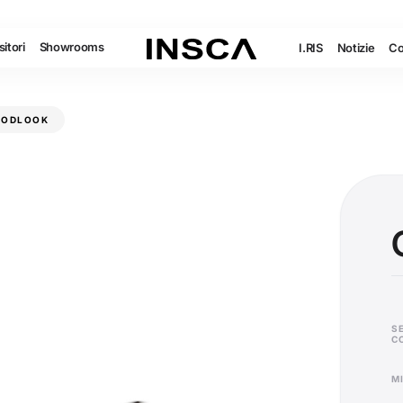
itori
Showrooms
I.RIS
Notizie
Co
OODLOOK
S
C