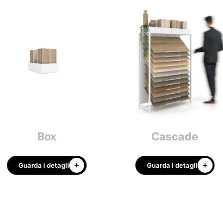
Box
Cascade
Guarda i detagli
Guarda i detagli