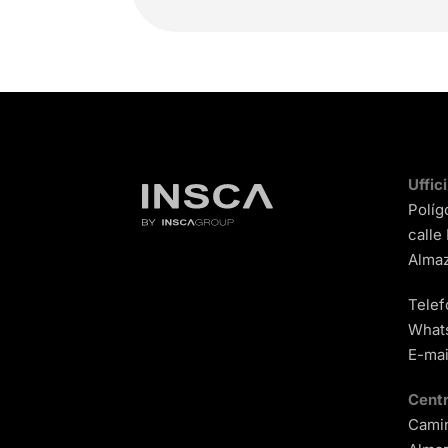
Uffic
Políg
calle
Almaz
Telef
What
E-mai
Centr
Camin