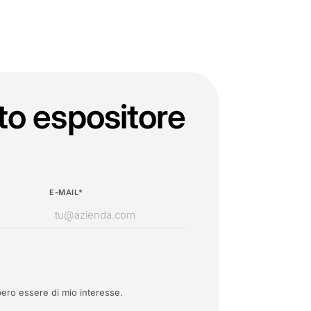
to espositore
E-MAIL*
ero essere di mio interesse.