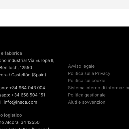
i e fabbrica
ono industrial Vía Europa II,
Avviso legale
 Benlloch, 12550
Politica sulla Privacy
ora / Castellón (Spain)
Politica sui cookie
ono:
+34 964 043 004
Sistema interno di informazi
sapp:
+34 658 504 151
Politica gestionale
l:
info@insca.com
Aiuti e sovvenzioni
o logistico
o Alcora, 34 12550