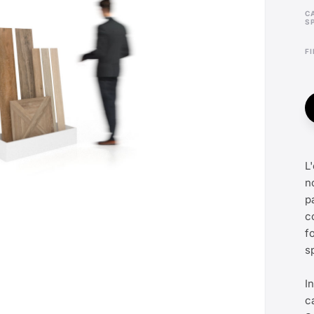
CAMPIONE
S
L
n
p
c
f
s
I
c