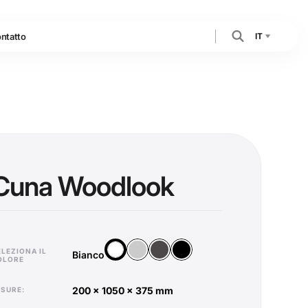
IT
ntatto
Cuna Woodlook
Argento
Antracite
Nero
Bianco
ELEZIONA IL
Bianco
OLORE
200 x 1050 x 375 mm
MISURE