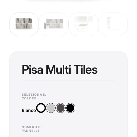
Pisa Multi Tiles
SELEZIONA IL
COLORE
Argento
Antracite
Nero
Bianco
Bianco
NUMERO DI
PANNELLI