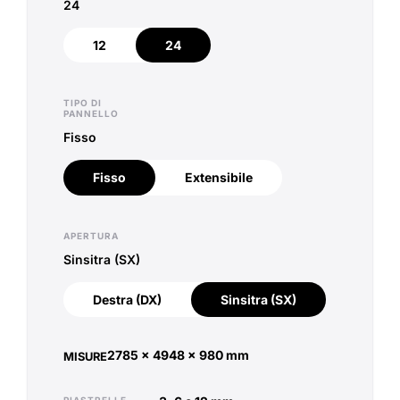
24
12
24
12
24
TIPO DI
PANNELLO
Fisso
Fisso
Extensibile
Fisso
Extensibile
APERTURA
Sinsitra (SX)
Destra (DX)
Sinsitra (SX)
Destra (DX)
Sinsitra (SX)
2785 x 4948
x
980 mm
MISURE