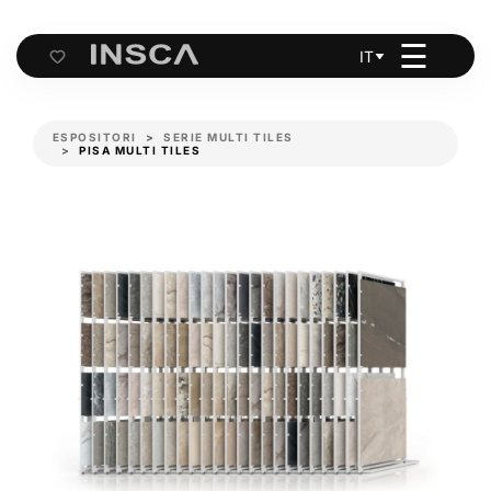
☰
IT
Cart
ESPOSITORI
SERIE MULTI TILES
PISA MULTI TILES