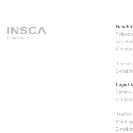
Displays
Showrooms
Geschäf
Aktuelles
Polígono 
calle Be
Kontakt
Almazora
Telefon:
E-mail:
i
Logisti
Camino A
Almazora
Telefon:
Whatsap
E-mail:
i