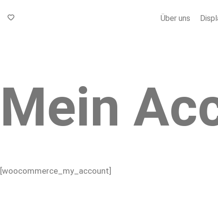
Über uns
Displ
Mein Ac
Home
[woocommerce_my_account]
I.RIS
Über
uns