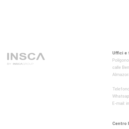
Uffici e
Polígono 
calle Be
Almazora
Telefono
Whatsap
E-mail: 
Centro 