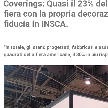
Coverings: Quasi il 23% del
Home
fiera con la propria decora
I.RIS
fiducia in INSCA.
Chi
siamo
Expositori
“In totale, gli stand progettati, fabbricati e 
Showrooms
quadrati della fiera americana, il 30% in più ris
Notizie
Contatto