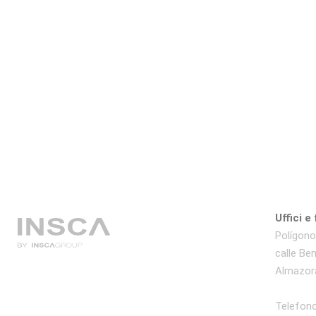
Uffici e
Polígono 
calle Be
Almazora
Telefono