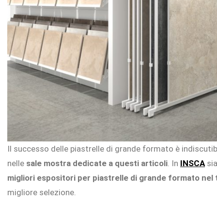
Home
I.RIS
Chi
siamo
Il successo delle piastrelle di grande formato è indiscutib
Expositori
nelle
sale mostra dedicate a questi articoli
. In
INSCA
sia
Showrooms
migliori espositori per piastrelle di grande formato ne
migliore selezione.
Notizie
Contatto