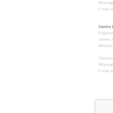
Whatsap
E-mail:
i
Centro 
Polígono 
camino A
Almazora
Telefono
Whatsap
E-mail:
i