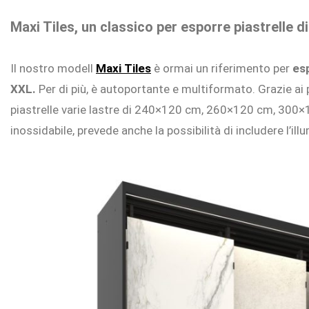
Maxi Tiles, un classico per esporre piastrelle 
Il nostro modell
Maxi Tiles
è ormai un riferimento per
esp
XXL.
Per di più, è autoportante e multiformato. Grazie ai 
piastrelle varie lastre di 240×120 cm, 260×120 cm, 300×
inossidabile, prevede anche la possibilità di includere l’il